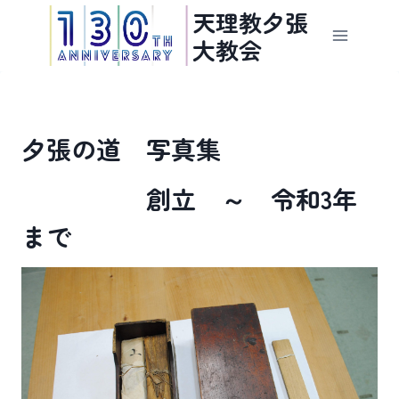
内
天理教夕張
容
大教会
を
ス
キ
ッ
夕張の道 写真集
プ
創立 ～ 令和3年
まで