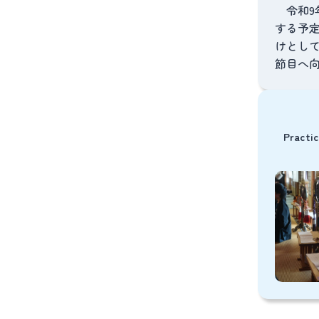
令和9年
する予定
けとし
節目へ
Practi