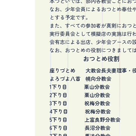
本つどいでは、部内各教会ごとにお
なお、少年会員によるおつとめ奉仕
とする予定です。
また、すべての参加者が真剣におつ
実行委員会として模擬店の実施は行
会有志による出店、少年会ブースの
なお、おつとめの役割につきまして
おつとめ役割
座りづとめ 大教会長夫妻理事・
よろづよ八首 幌向分教会
1下り目 栗山分教会
2下り目 栗山分教会
3下り目 祝梅分教会
4下り目 祝梅分教会
5下り目 上富良野分教会
6下り目 長沼分教会
7下り目 馬追分教会