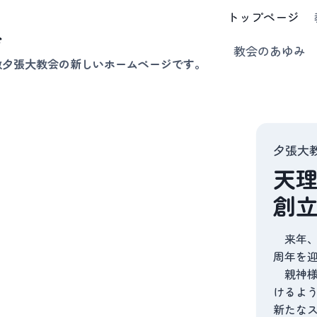
トップページ
会
教会のあゆみ
教夕張大教会の新しいホームページです。
夕張大
天
創
来年、立
周年を
親神様
けるよう
新たな