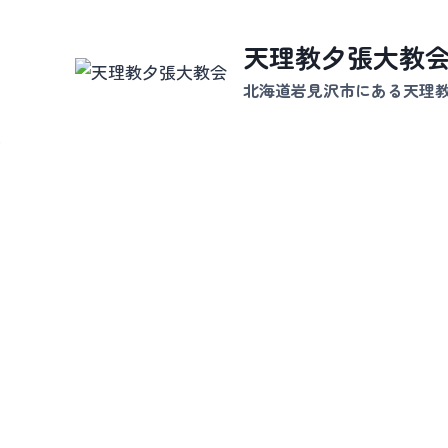
内
容
天理教夕張大教
を
北海道岩見沢市にある天理
ス
キ
ッ
プ