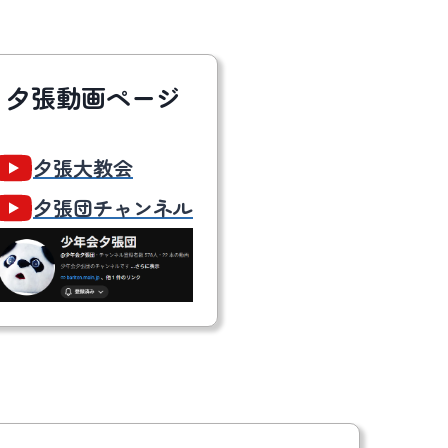
夕張動画ページ
夕張大教会
夕張団チャンネル