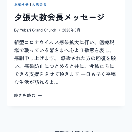
お知らせ
|
大教会長
夕張大教会長メッセージ
By
Yubari Grand Church
2020年5月
新型コロナウイルス感染拡大に伴い、医療現
場で戦っている皆さまへ心より敬意を表し、
感謝申し上げます。 感染された方の回復を願
い、感染防止につとめると共に、今私たちに
できる支援をさせて頂きます 一日も早く平穏
な生活が訪れるよ…
夕
続きを読む
張
大
教
会
長
メ