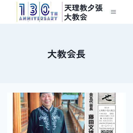
内
天理教夕張
容
大教会
を
ス
キ
ッ
大教会長
プ