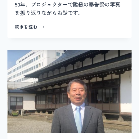
50年、プロジェクターで陞級の奉告祭の写真
を振り返りながらお話です。
大
続きを読む
教
会
3
月
霊
祭
前
大
教
会
長
神
殿
講
話