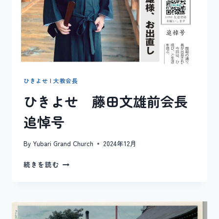
ひきよせ
|
大教会長
ひきよせ 藤田文雄前会長
追悼号
By
Yubari Grand Church
2024年12月
ひ
続きを読む
き
よ
せ
藤
田