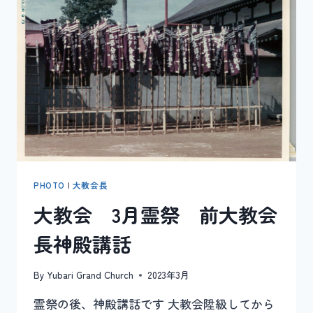
文
雄
前
会
長
追
悼
号
PHOTO
|
大教会長
大教会 3月霊祭 前大教会
長神殿講話
By
Yubari Grand Church
2023年3月
霊祭の後、神殿講話です 大教会陞級してから