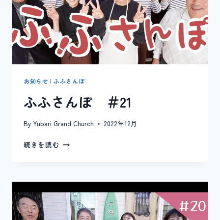
お知らせ
|
ふふさんぽ
ふふさんぽ ＃21
By
Yubari Grand Church
2022年12月
ふ
続きを読む
ふ
さ
ん
ぽ
＃
21