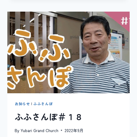
ん
ぽ
＃
19
お知らせ
|
ふふさんぽ
ふふさんぽ＃１８
By
Yubari Grand Church
2022年9月