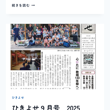
ひ
続きを読む
き
よ
せ
10
月
号
2025
年
ひきよせ
ひきよせ９月号 2025