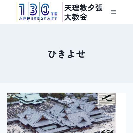
内
天理教夕張
容
大教会
を
ス
キ
ッ
ひきよせ
プ