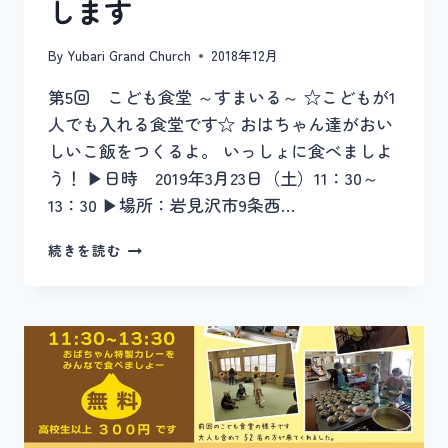
します
By
Yubari Grand Church
2018年12月
第5回 こども食堂 ～すまいる～ ☆こどもが1
人でも入れる食堂です☆ おはちゃん達がおい
しいこ飯をつくるよ。 いっしょに食べましよ
う！ ▶︎日時 2019年3月23日（土）11：30～
13：30 ▶︎場所：岩見沢市9条西…
【お
続きを読む
知
ら
せ】
こ
ど
も
食
堂
を