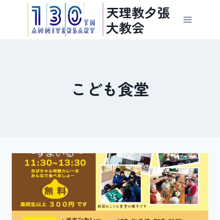
内
天理教夕張
容
大教会
を
ス
キ
ッ
こども食堂
プ