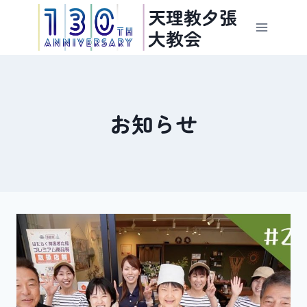
内
天理教夕張
容
大教会
を
ス
キ
ッ
お知らせ
プ