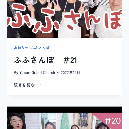
お知らせ
|
ふふさんぽ
ふふさんぽ ＃21
By
Yubari Grand Church
2022年12月
ふ
続きを読む
ふ
さ
ん
ぽ
＃
21