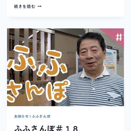
ひ
続きを読む
き
よ
せ
10
月
号
2022
年
お知らせ
|
ふふさんぽ
ふふさんぽ＃１８