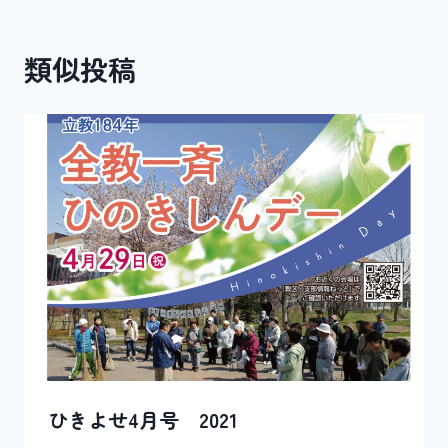
ビ
類似投稿
ゲ
ー
シ
ョ
ン
ひきよせ4月号 2021