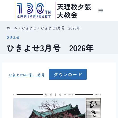
内
天理教夕張
容
大教会
を
ス
ホーム
/
ひきよせ
/
ひきよせ3月号 2026年
キ
ひきよせ
ッ
ひきよせ3月号 2026年
プ
ダウンロード
ひきよせ647号 3月号