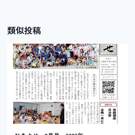
ナ
ビ
類似投稿
ゲ
ー
シ
ョ
ン