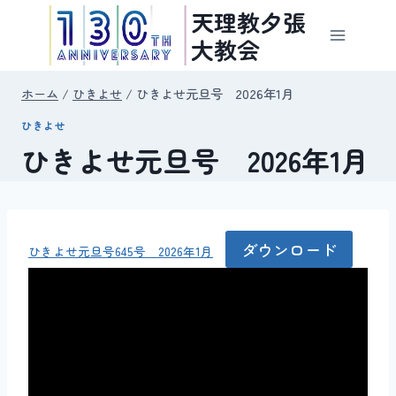
内
天理教夕張
容
大教会
を
ス
ホーム
/
ひきよせ
/
ひきよせ元旦号 2026年1月
キ
ひきよせ
ッ
ひきよせ元旦号 2026年1月
プ
ダウンロード
ひきよせ元旦号645号 2026年1月