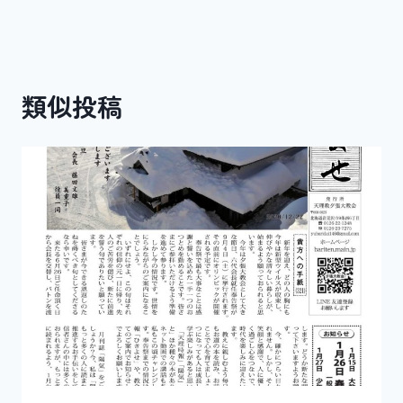
ゲ
ー
類似投稿
シ
ョ
ン