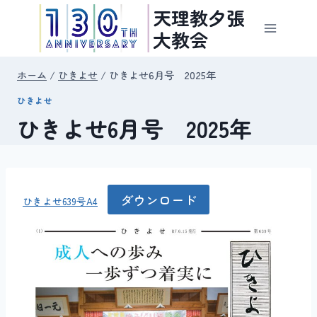
内
天理教夕張
容
大教会
を
ス
ホーム
/
ひきよせ
/
ひきよせ6月号 2025年
キ
ひきよせ
ッ
ひきよせ6月号 2025年
プ
ダウンロード
ひきよせ639号A4