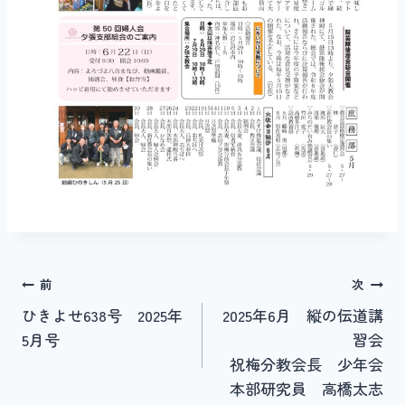
投
前
次
ひきよせ638号 2025年
2025年6月 縦の伝道講
稿
5月号
習会
ナ
祝梅分教会長 少年会
本部研究員 高橋太志
ビ