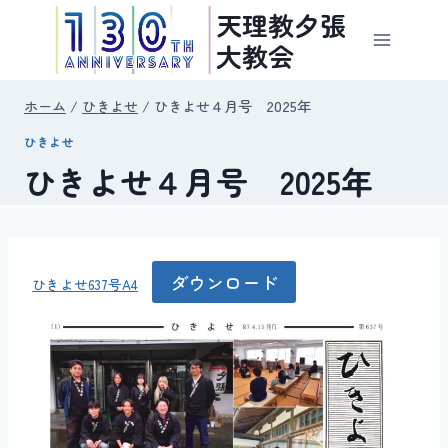
内
天理教夕張
容
大教会
を
ス
ホーム
/
ひきよせ
/
ひきよせ４月号 2025年
キ
ひきよせ
ッ
ひきよせ４月号 2025年
プ
ダウンロード
ひきよせ637号A4