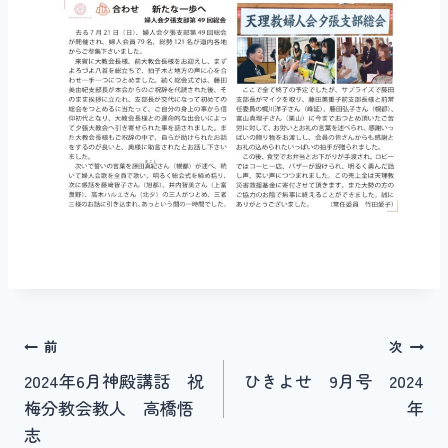
投
前
次
2024年6月神殿講話 祝
ひきよせ 9月号 2024
稿
梅分教会教人 高橋悟
年
ナ
志