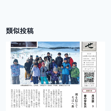
ビ
ゲ
ー
類似投稿
シ
ョ
ン