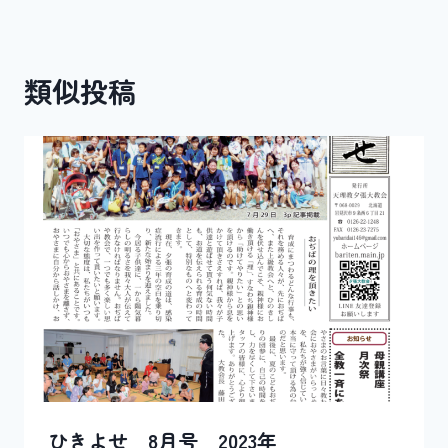
ゲ
ー
類似投稿
シ
ョ
ン
ひきよせ 8月号 2023年