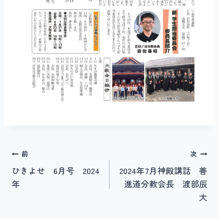
投
前
次
ひきよせ 6月号 2024
2024年7月神殿講話 善
稿
年
進道分教会長 渡部辰
ナ
大
ビ