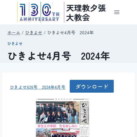
内
天理教夕張
容
大教会
を
ス
ホーム
/
ひきよせ
/
ひきよせ4月号 2024年
キ
ひきよせ
ッ
ひきよせ4月号 2024年
プ
ダウンロード
ひきよせ626号 2024年4月号