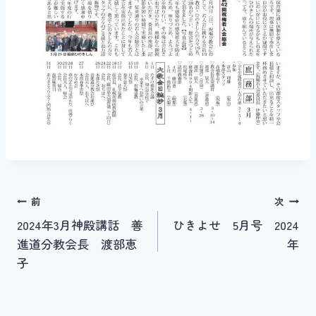
投
前
次
2024年3月神殿講話 善
ひきよせ 5月号 2024
稿
進道分教会長 渡部恵
年
ナ
子
ビ