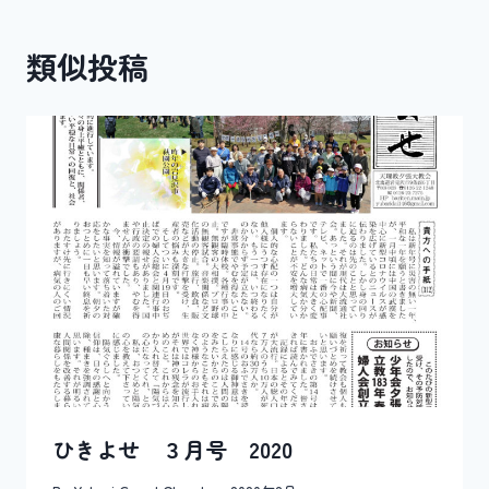
ゲ
ー
類似投稿
シ
ョ
ン
ひきよせ ３月号 2020