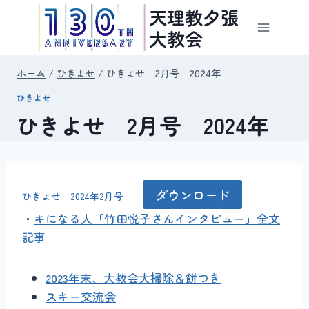
内
天理教夕張
容
大教会
を
ス
ホーム
/
ひきよせ
/
ひきよせ 2月号 2024年
キ
ひきよせ
ッ
ひきよせ 2月号 2024年
プ
ダウンロード
ひきよせ 2024年2月号
・
キになる人「竹田悦子さんインタビュー」全文
記事
2023年末、大教会大掃除＆餅つき
スキー交流会