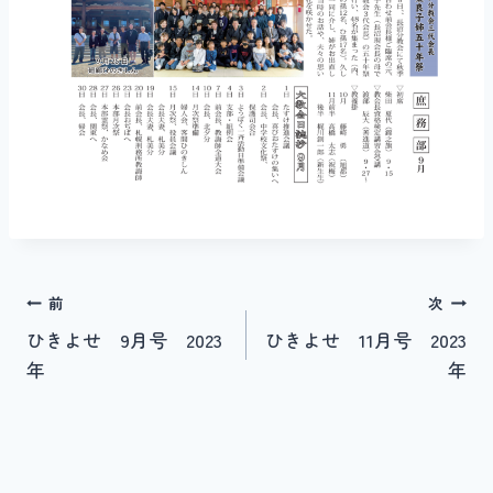
投
前
次
ひきよせ 9月号 2023
ひきよせ 11月号 2023
稿
年
年
ナ
ビ
ゲ