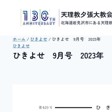
内
容
天理教夕張大教
を
北海道岩見沢市にある天理
ス
キ
ッ
ホーム
/
ひきよせ
/
ひきよせ 9月号 2023年
プ
ひきよせ
ひきよせ 9月号 2023年