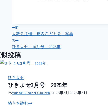
投
前
大教会主催 夏のこども会 写真
稿
次
ひきよせ 10月号 2023年
ナ
類似投稿
ビ
ゲ
ひきよせ
ー
ひきよせ3月号 2025年
シ
By
Yubari Grand Church
2025年3月
2025年3月
ョ
ひ
続きを読む