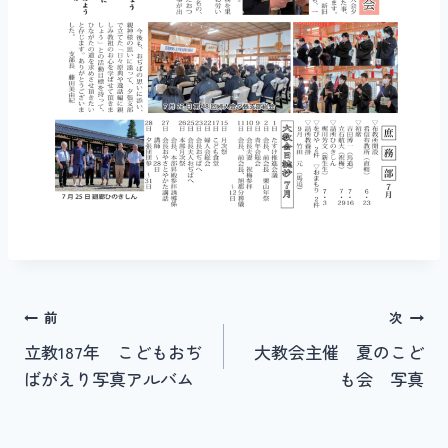
投
前
次
立教187年 こどもおぢ
大教会主催 夏のこど
稿
ばがえり写真アルバム
も会 写真
ナ