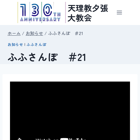
内
天理教夕張
容
大教会
を
ス
ホーム
/
お知らせ
/
ふふさんぽ ＃21
キ
お知らせ
|
ふふさんぽ
ッ
ふふさんぽ ＃21
プ