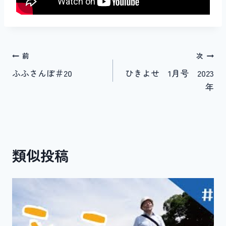
投
前
次
ふふさんぽ＃20
ひきよせ 1月号 2023
稿
年
ナ
ビ
ゲ
類似投稿
ー
シ
ョ