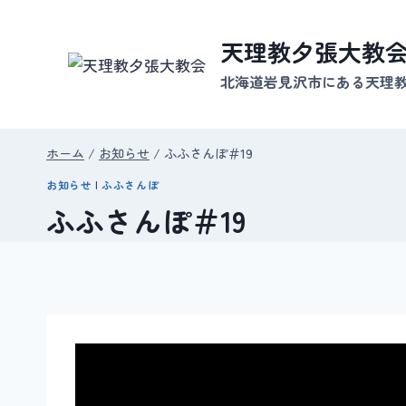
内
容
天理教夕張大教
を
北海道岩見沢市にある天理
ス
キ
ッ
ホーム
/
お知らせ
/
ふふさんぽ＃19
プ
お知らせ
|
ふふさんぽ
ふふさんぽ＃19