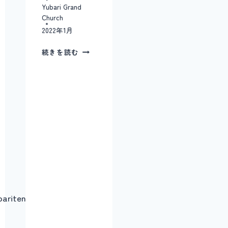
Yubari Grand
Church
2022年1月
ふ
続きを読む
ふ
さ
ん
ぽ
＃
１
１
bariten.main.jp/wordpress…