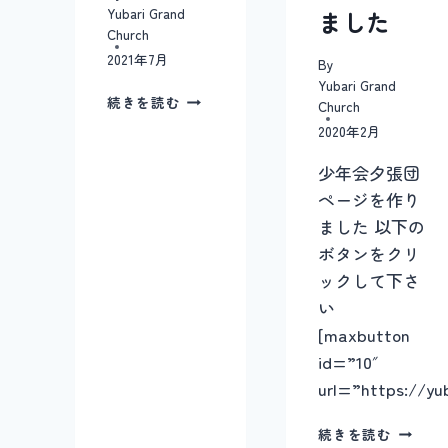
Yubari Grand
ました
Church
2021年7月
By
Yubari Grand
ふ
続きを読む
Church
ふ
2020年2月
さ
ん
少年会夕張団
ぽ
ページを作り
＃
４
ました 以下の
ボタンをクリ
ックして下さ
い
[maxbutton
id=”10″
url=”https://yu
少
続きを読む