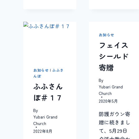
年
会
夕
張
団
の
お知らせ
ペ
フェイス
ー
ジ
シールド
作
寄贈
り
お知らせ
|
ふふさ
ま
んぽ
し
By
ふふさん
た
Yubari Grand
Church
ぽ＃１７
2020年5月
By
防護ガウン寄
Yubari Grand
贈に続きまし
Church
て、5月29日
2022年8月
夕張大教会か