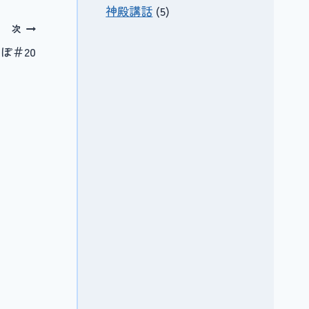
神殿講話
(5)
次
ぽ＃20