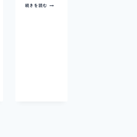
ふ
続きを読む
ふ
さ
ん
ぽ
＃
１
５