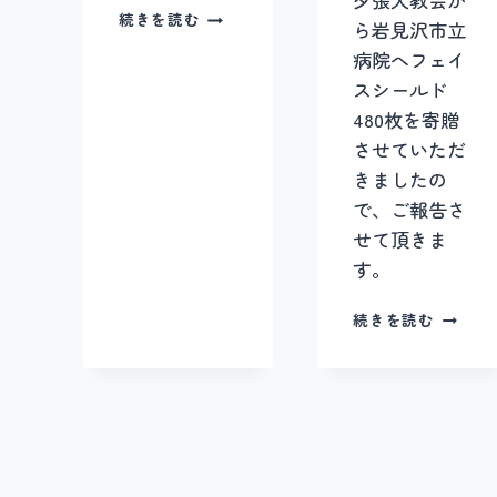
ふ
続きを読む
ら岩見沢市立
ふ
病院へフェイ
さ
ん
スシールド
ぽ
480枚を寄贈
＃
させていただ
１
７
きましたの
で、ご報告さ
せて頂きま
す。
フ
続きを読む
ェ
イ
ス
シ
ー
ル
ド