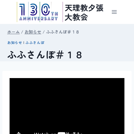
内
天理教夕張
容
大教会
を
ス
ホーム
/
お知らせ
/
ふふさんぽ＃１８
キ
お知らせ
|
ふふさんぽ
ッ
ふふさんぽ＃１８
プ