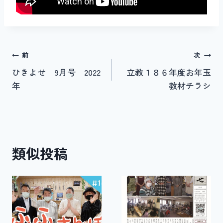
投
前
次
ひきよせ 9月号 2022
立教１８６年度お年玉
稿
年
教材チラシ
ナ
ビ
ゲ
類似投稿
ー
シ
ョ