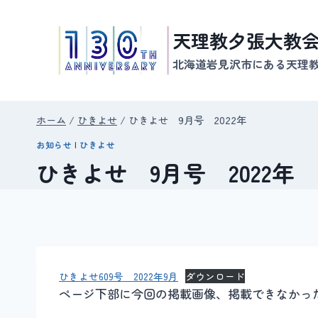
内
容
天理教夕張大教
を
北海道岩見沢市にある天理
ス
キ
ッ
ホーム
/
ひきよせ
/
ひきよせ 9月号 2022年
プ
お知らせ
|
ひきよせ
ひきよせ 9月号 2022年
ひきよせ609号 2022年9月
ダウンロード
ページ下部に今回の掲載画像、掲載できなかっ