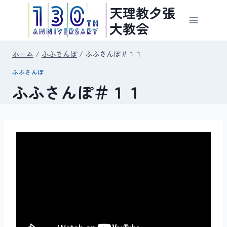
内
天理教夕張
容
大教会
を
ス
ホーム
/
ふふさんぽ
/
ふふさんぽ＃１１
キ
ふふさんぽ
ッ
ふふさんぽ＃１１
プ