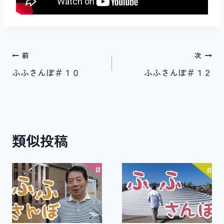
投
前
次
ふふさんぽ＃１０
ふふさんぽ＃１２
稿
ナ
ビ
類似投稿
ゲ
ー
シ
ョ