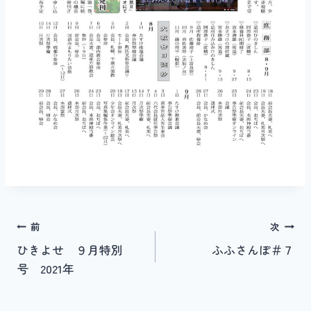
投
前
次
ひきよせ ９月特別
ふふさんぽ＃７
稿
号 2021年
ナ