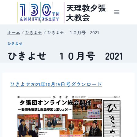
内
天理教夕張
容
大教会
を
ス
ホーム
/
ひきよせ
/
ひきよせ １０月号 2021
キ
ひきよせ
ッ
ひきよせ １０月号 2021
プ
ひきよせ2021年10月15日号
ダウンロード