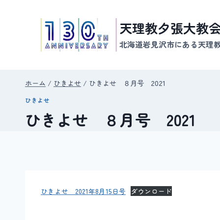
内
容
天理教夕張大教
を
北海道岩見沢市にある天理
ス
キ
ッ
ホーム
/
ひきよせ
/
ひきよせ ８月号 2021
プ
ひきよせ
ひきよせ ８月号 2021
ひきよせ 2021年8月15日号
ダウンロード