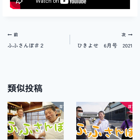
投
前
次
ふふさんぽ＃２
ひきよせ 6月号 2021
稿
ナ
ビ
類似投稿
ゲ
ー
シ
ョ