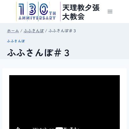
内
天理教夕張
容
大教会
を
ス
ホーム
/
ふふさんぽ
/
ふふさんぽ＃３
キ
ふふさんぽ
ッ
ふふさんぽ＃３
プ