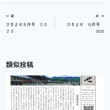
投
前
次
ひきよせ８月号 ２０
ひきよせ 10月号
稿
２０
2020
ナ
ビ
ゲ
類似投稿
ー
シ
ョ
ン