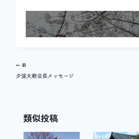
投
前
夕張大教会長メッセージ
稿
ナ
ビ
類似投稿
ゲ
ー