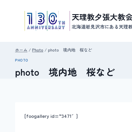
内
容
天理教夕張大教
を
北海道岩見沢市にある天理
ス
キ
ッ
ホーム
/
Photo
/
photo 境内地 桜など
プ
PHOTO
photo 境内地 桜など
[foogallery id=”3471″]