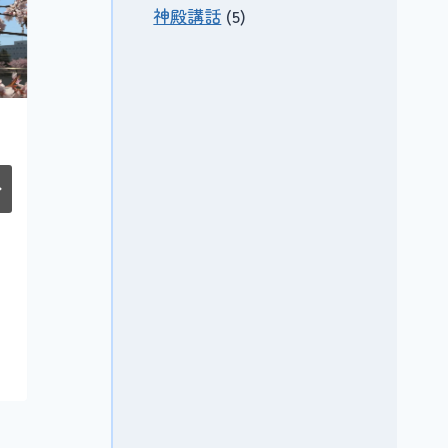
神殿講話
(5)
10月23日 看
大教会 3月
板 新張り
霊祭 前大
教会長神殿
By
講話
Yubari Grand
Church
By
2019年10月
Yubari Grand
Church
2023年3月