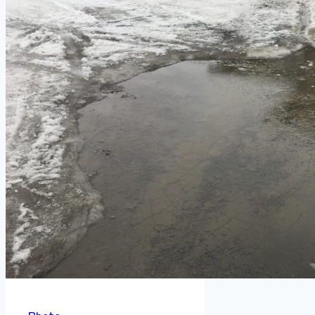
が
え
り
写
真
ア
ル
バ
ム
Photo