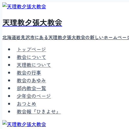
内
容
天理教夕張大教会
を
ス
キ
北海道岩見沢市にある天理教夕張大教会の新しいホームペー
ッ
トップページ
プ
教会について
天理教について
教会の行事
教会のあゆみ
部内教会一覧
少年会のページ
おつとめ
教会報『ひきよせ』