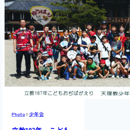
Photo
|
少年会
立教187年 こども