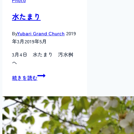
水たまり
By
Yubari Grand Church
2019
年3月
2019年5月
3月4日 水たまり 汚水桝
へ
水
続きを読む
た
ま
り