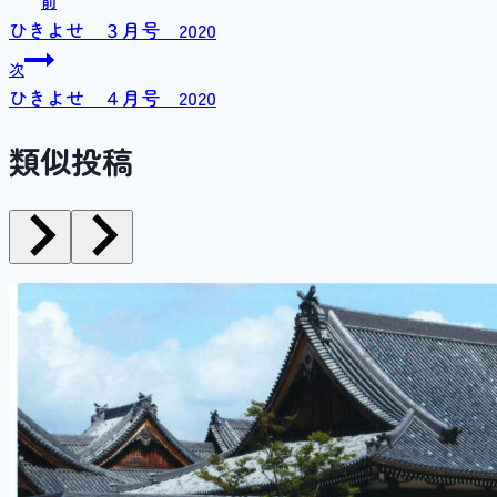
前
ひきよせ ３月号 2020
稿
次
ナ
ひきよせ ４月号 2020
ビ
類似投稿
ゲ
ー
シ
ョ
ン