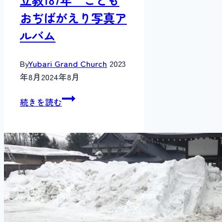
おぢばがえり写真ア
ルバム
By
Yubari Grand Church
2023
年8月
2024年8月
立
続きを読む
教
187
年
こ
ど
も
お
ぢ
ば