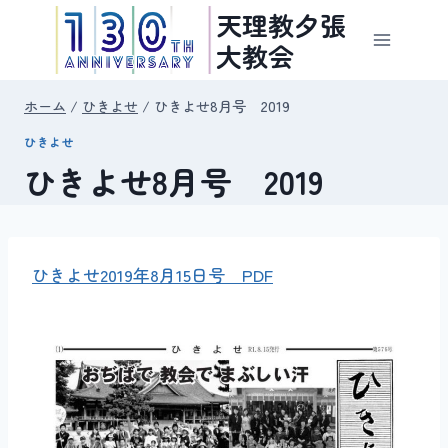
内
天理教夕張
容
大教会
を
ス
ホーム
/
ひきよせ
/
ひきよせ8月号 2019
キ
ひきよせ
ッ
ひきよせ8月号 2019
プ
ひきよせ2019年8月15日号 PDF