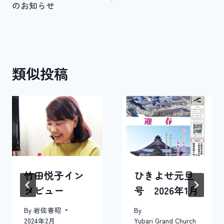
のお知らせ
ナ
ビ
ゲ
類似投稿
ー
シ
ョ
ン
竹田悦子イン
ひきよせ元旦
タビュー
号 2026年1月
By
岩佐善昭
By
2024年2月
Yubari Grand Church