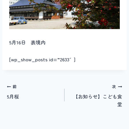
5月16日 表境内
[wp_show_posts id=”2633″]
投
前
次
5月桜
【お知らせ】こども食
稿
堂
ナ
ビ