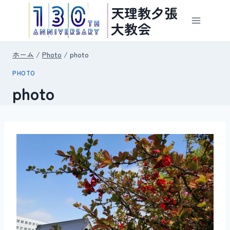
内
天理教夕張
容
大教会
を
ス
ホーム
/
Photo
/
photo
キ
PHOTO
ッ
photo
プ