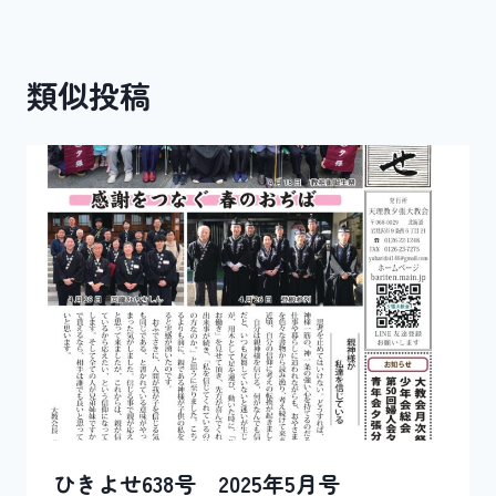
ナ
ビ
類似投稿
ゲ
ー
シ
ョ
ン
ひきよせ638号 2025年5月号