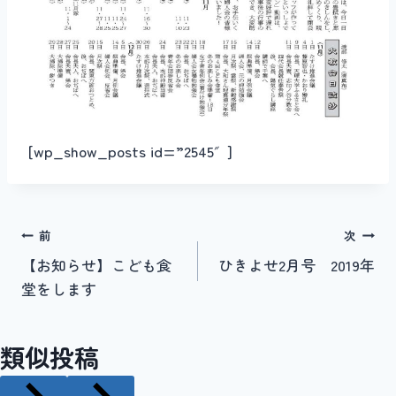
[wp_show_posts id=”2545″]
投
前
次
【お知らせ】こども食
ひきよせ2月号 2019年
稿
堂をします
ナ
ビ
類似投稿
ゲ