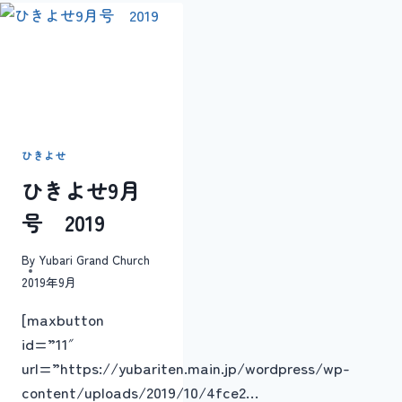
元
旦
号
2026
年
1
月
ひきよせ
ひきよせ9月
号 2019
By
Yubari Grand Church
2019年9月
[maxbutton
id=”11″
url=”https://yubariten.main.jp/wordpress/wp-
content/uploads/2019/10/4fce2…