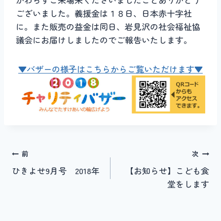
ございました。義援金は１８日、日本赤十字社
に。また販売の益金は同日、岩見沢の社会福祉協
議会にお届けしましたのでご報告いたします。
▼バザーの様子はこちらからご覧いただけます
▼
投
前
次
ひきよせ9月号 2018年
【お知らせ】こども食
稿
堂をします
ナ
ビ