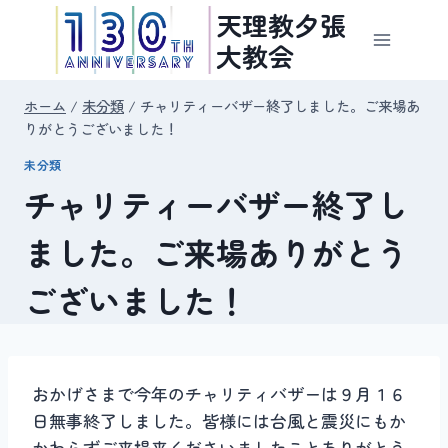
内
天理教夕張
容
大教会
を
ス
ホーム
/
未分類
/
チャリティーバザー終了しました。ご来場あ
キ
りがとうございました！
ッ
未分類
プ
チャリティーバザー終了し
ました。ご来場ありがとう
ございました！
おかげさまで今年のチャリティバザーは９月１６
日無事終了しました。皆様には台風と震災にもか
かわらずご来場来くださいましたことありがとう