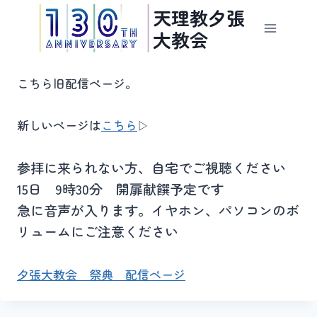
内
天理教夕張
容
大教会
を
ス
こちら旧配信ページ。
キ
ッ
プ
新しいページは
こちら
▷
参拝に来られない方、自宅でご視聴ください
15日 9時30分 開扉献饌予定です
急に音声が入ります。イヤホン、パソコンのボ
リュームにご注意ください
夕張大教会 祭典 配信ページ