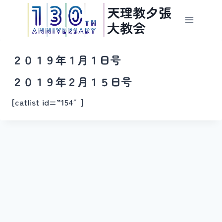
内
天理教夕張
容
大教会
を
ス
２０１９年１月１日号
キ
ッ
２０１９年２月１５日号
プ
[catlist id=”154″]