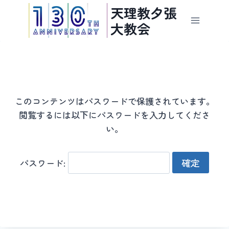
内
天理教夕張
容
大教会
を
ス
キ
ッ
プ
このコンテンツはパスワードで保護されています。
閲覧するには以下にパスワードを入力してくださ
い。
パスワード: