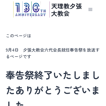
内
天理教夕張
容
大教会
を
ス
キ
ッ
このページは
プ
9月4日 夕張大教会六代会長就任奉告祭を放送す
るページです
奉告祭終了いたしまし
たありがとうございま
した