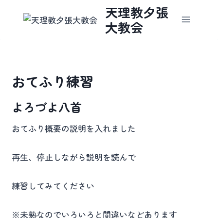
内
天理教夕張
容
大教会
を
ス
キ
ッ
おてふり練習
プ
よろづよ八首
おてふり概要の説明を入れました
再生、停止しながら説明を読んで
練習してみてください
※未熟なのでいろいろと間違いなどあります