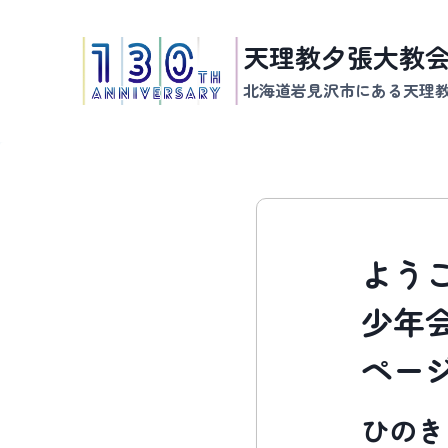
内
容
天理教夕張大教
を
北海道岩見沢市にある天理
ス
キ
ッ
プ
よう
少年
ペー
ひのき