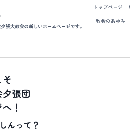
トップページ
会
教会のあゆみ
教夕張大教会の新しいホームページです。
こそ
会夕張団
ジへ！
しんって？