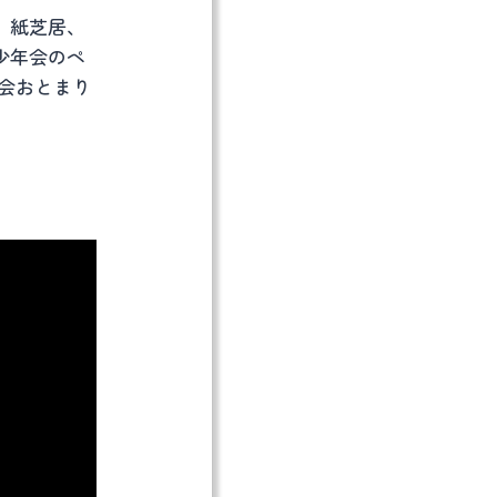
、紙芝居、
少年会のペ
教会おとまり
。