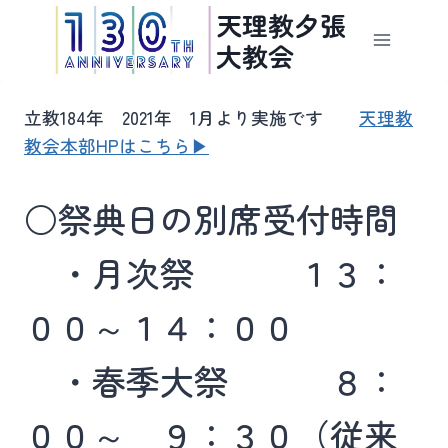
内
天理教夕張
容
大教会
を
ス
立教184年 2021年 1月より実施です
天理教
キ
教会本部HPはこちら▶
ッ
プ
○祭典日の別席受付時間
・月次祭 １３：
００～１４：００
・春季大祭 ８：
００～ ９：３０（従来