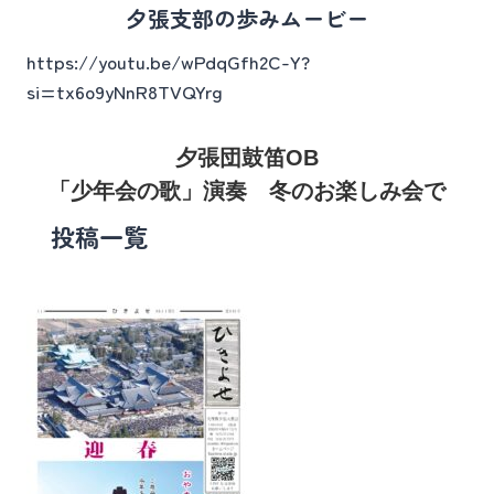
夕張支部の歩みムービー
https://youtu.be/wPdqGfh2C-Y?
si=tx6o9yNnR8TVQYrg
夕張団鼓笛OB
「少年会の歌」演奏 冬のお楽しみ会で
投稿一覧