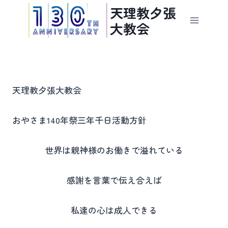
内
天理教夕張
容
大教会
を
ス
キ
ッ
プ
天理教夕張大教会
おやさま140年祭三年千日活動方針
世界は親神様のお働きで溢れている
感謝を言葉で伝え合えば
私達の心は成人できる